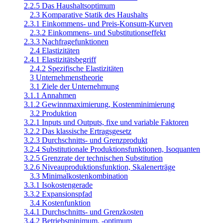
2.2.5 Das Haushaltsoptimum
2.3 Komparative Statik des Haushalts
2.3.1 Einkommens- und Preis-Konsum-Kurven
2.3.2 Einkommens- und Substitutionseffekt
2.3.3 Nachfragefunktionen
2.4 Elastizitäten
2.4.1 Elastizitätsbegriff
2.4.2 Spezifische Elastizitäten
3 Unternehmenstheorie
3.1 Ziele der Unternehmung
3.1.1 Annahmen
3.1.2 Gewinnmaximierung, Kostenminimierung
3.2 Produktion
3.2.1 Inputs und Outputs, fixe und variable Faktoren
3.2.2 Das klassische Ertragsgesetz
3.2.3 Durchschnitts- und Grenzprodukt
3.2.4 Substitutionale Produktionsfunktionen, Isoquanten
3.2.5 Grenzrate der technischen Substitution
3.2.6 Niveauproduktionsfunktion, Skalenerträge
3.3 Minimalkostenkombination
3.3.1 Isokostengerade
3.3.2 Expansionspfad
3.4 Kostenfunktion
3.4.1 Durchschnitts- und Grenzkosten
3.4.2 Betriebsminimum, -optimum