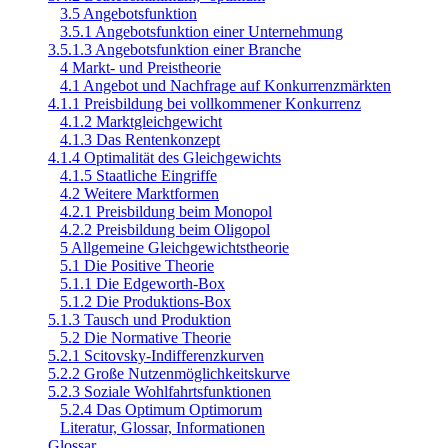
3.5 Angebotsfunktion
3.5.1 Angebotsfunktion einer Unternehmung
3.5.1.3 Angebotsfunktion einer Branche
4 Markt- und Preistheorie
4.1 Angebot und Nachfrage auf Konkurrenzmärkten
4.1.1 Preisbildung bei vollkommener Konkurrenz
4.1.2 Marktgleichgewicht
4.1.3 Das Rentenkonzept
4.1.4 Optimalität des Gleichgewichts
4.1.5 Staatliche Eingriffe
4.2 Weitere Marktformen
4.2.1 Preisbildung beim Monopol
4.2.2 Preisbildung beim Oligopol
5 Allgemeine Gleichgewichtstheorie
5.1 Die Positive Theorie
5.1.1 Die Edgeworth-Box
5.1.2 Die Produktions-Box
5.1.3 Tausch und Produktion
5.2 Die Normative Theorie
5.2.1 Scitovsky-Indifferenzkurven
5.2.2 Große Nutzenmöglichkeitskurve
5.2.3 Soziale Wohlfahrtsfunktionen
5.2.4 Das Optimum Optimorum
Literatur, Glossar, Informationen
Glossar