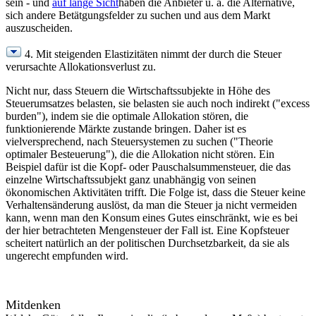
sein - und
auf lange Sicht
haben die Anbieter u. a. die Alternative,
sich andere Betätgungsfelder zu suchen und aus dem Markt
auszuscheiden.
4. Mit steigenden Elastizitäten nimmt der durch die Steuer
verursachte Allokationsverlust zu.
Nicht nur, dass Steuern die Wirtschaftssubjekte in Höhe des
Steuerumsatzes belasten, sie belasten sie auch noch indirekt ("excess
burden"), indem sie die optimale Allokation stören, die
funktionierende Märkte zustande bringen. Daher ist es
vielversprechend, nach Steuersystemen zu suchen ("Theorie
optimaler Besteuerung"), die die Allokation nicht stören. Ein
Beispiel dafür ist die Kopf- oder Pauschalsummensteuer, die das
einzelne Wirtschaftssubjekt ganz unabhängig von seinen
ökonomischen Aktivitäten trifft. Die Folge ist, dass die Steuer keine
Verhaltensänderung auslöst, da man die Steuer ja nicht vermeiden
kann, wenn man den Konsum eines Gutes einschränkt, wie es bei
der hier betrachteten Mengensteuer der Fall ist. Eine Kopfsteuer
scheitert natürlich an der politischen Durchsetzbarkeit, da sie als
ungerecht empfunden wird.
Mitdenken