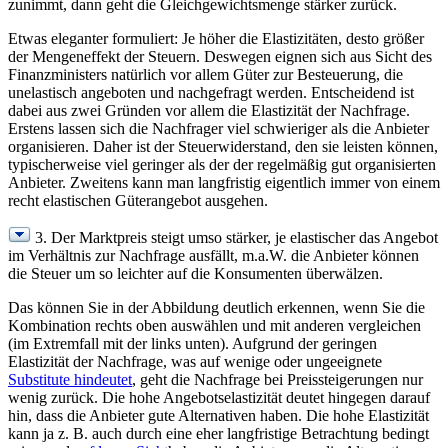
zunimmt, dann geht die Gleichgewichtsmenge stärker zurück.
Etwas eleganter formuliert: Je höher die Elastizitäten, desto größer
der Mengeneffekt der Steuern. Deswegen eignen sich aus Sicht des
Finanzministers natürlich vor allem Güter zur Besteuerung, die
unelastisch angeboten und nachgefragt werden. Entscheidend ist
dabei aus zwei Gründen vor allem die Elastizität der Nachfrage.
Erstens lassen sich die Nachfrager viel schwieriger als die Anbieter
organisieren. Daher ist der Steuerwiderstand, den sie leisten können,
typischerweise viel geringer als der der regelmäßig gut organisierten
Anbieter. Zweitens kann man langfristig eigentlich immer von einem
recht elastischen Güterangebot ausgehen.
3. Der Marktpreis steigt umso stärker, je elastischer das Angebot
im Verhältnis zur Nachfrage ausfällt, m.a.W. die Anbieter können
die Steuer um so leichter auf die Konsumenten überwälzen.
Das können Sie in der Abbildung deutlich erkennen, wenn Sie die
Kombination rechts oben auswählen und mit anderen vergleichen
(im Extremfall mit der links unten). Aufgrund der geringen
Elastizität der Nachfrage, was auf wenige oder ungeeignete
Substitute hindeutet
, geht die Nachfrage bei Preissteigerungen nur
wenig zurück. Die hohe Angebotselastizität deutet hingegen darauf
hin, dass die Anbieter gute Alternativen haben. Die hohe Elastizität
kann ja z. B. auch durch eine eher langfristige Betrachtung bedingt