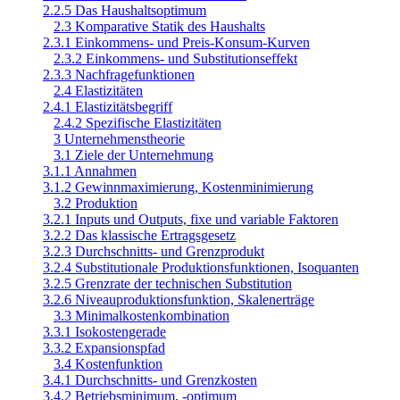
2.2.5 Das Haushaltsoptimum
2.3 Komparative Statik des Haushalts
2.3.1 Einkommens- und Preis-Konsum-Kurven
2.3.2 Einkommens- und Substitutionseffekt
2.3.3 Nachfragefunktionen
2.4 Elastizitäten
2.4.1 Elastizitätsbegriff
2.4.2 Spezifische Elastizitäten
3 Unternehmenstheorie
3.1 Ziele der Unternehmung
3.1.1 Annahmen
3.1.2 Gewinnmaximierung, Kostenminimierung
3.2 Produktion
3.2.1 Inputs und Outputs, fixe und variable Faktoren
3.2.2 Das klassische Ertragsgesetz
3.2.3 Durchschnitts- und Grenzprodukt
3.2.4 Substitutionale Produktionsfunktionen, Isoquanten
3.2.5 Grenzrate der technischen Substitution
3.2.6 Niveauproduktionsfunktion, Skalenerträge
3.3 Minimalkostenkombination
3.3.1 Isokostengerade
3.3.2 Expansionspfad
3.4 Kostenfunktion
3.4.1 Durchschnitts- und Grenzkosten
3.4.2 Betriebsminimum, -optimum