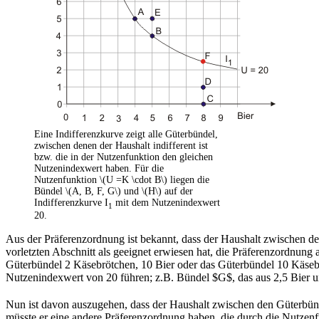
Eine Indifferenzkurve zeigt alle Güterbündel,
zwischen denen der Haushalt indifferent ist
bzw. die in der Nutzenfunktion den gleichen
Nutzenindexwert haben. Für die
Nutzenfunktion \(U =K \cdot B\) liegen die
Bündel \(A, B, F, G\) und \(H\) auf der
Indifferenzkurve I
mit dem Nutzenindexwert
1
20.
Aus der Präferenzordnung ist bekannt, dass der Haushalt zwischen den
vorletzten Abschnitt als geeignet erwiesen hat, die Präferenzordnung
Güterbündel 2 Käsebrötchen, 10 Bier oder das Güterbündel 10 Käsebrö
Nutzenindexwert von 20 führen; z.B. Bündel $G$, das aus 2,5 Bier u
Nun ist davon auszugehen, dass der Haushalt zwischen den Güterbünde
müsste er eine andere Präferenzordnung haben, die durch die Nutzenfu