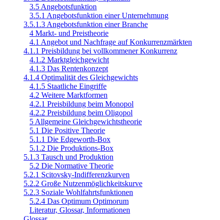
3.5 Angebotsfunktion
3.5.1 Angebotsfunktion einer Unternehmung
3.5.1.3 Angebotsfunktion einer Branche
4 Markt- und Preistheorie
4.1 Angebot und Nachfrage auf Konkurrenzmärkten
4.1.1 Preisbildung bei vollkommener Konkurrenz
4.1.2 Marktgleichgewicht
4.1.3 Das Rentenkonzept
4.1.4 Optimalität des Gleichgewichts
4.1.5 Staatliche Eingriffe
4.2 Weitere Marktformen
4.2.1 Preisbildung beim Monopol
4.2.2 Preisbildung beim Oligopol
5 Allgemeine Gleichgewichtstheorie
5.1 Die Positive Theorie
5.1.1 Die Edgeworth-Box
5.1.2 Die Produktions-Box
5.1.3 Tausch und Produktion
5.2 Die Normative Theorie
5.2.1 Scitovsky-Indifferenzkurven
5.2.2 Große Nutzenmöglichkeitskurve
5.2.3 Soziale Wohlfahrtsfunktionen
5.2.4 Das Optimum Optimorum
Literatur, Glossar, Informationen
Glossar