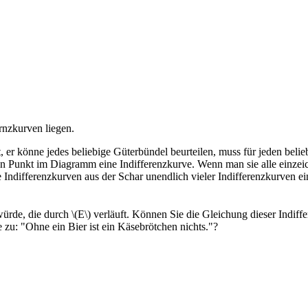
ernzkurven liegen.
 er könne jedes beliebige Güterbündel beurteilen, muss für jeden bel
den Punkt im Diagramm eine Indifferenzkurve. Wenn man sie alle einzei
 Indifferenzkurven aus der Schar unendlich vieler Indifferenzkurven e
ürde, die durch \(E\) verläuft. Können Sie die Gleichung dieser Indiff
 zu: "Ohne ein Bier ist ein Käsebrötchen nichts."?