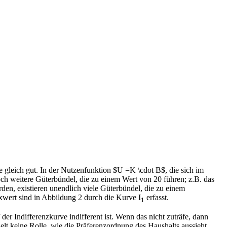
e gleich gut. In der Nutzenfunktion $U =K \cdot B$, die sich im
och weitere Güterbündel, die zu einem Wert von 20 führen; z.B. das
en, existieren unendlich viele Güterbündel, die zu einem
wert sind in Abbildung 2 durch die Kurve I
erfasst.
1
 Indifferenzkurve indifferent ist. Wenn das nicht zuträfe, dann
lt keine Rolle, wie die Präferenzordnung des Haushalts aussieht.