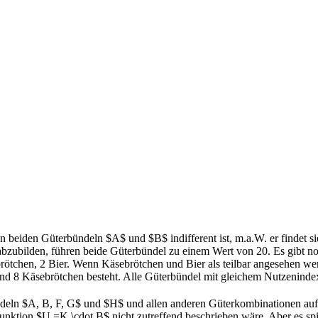
 beiden Güterbündeln $A$ und $B$ indifferent ist, m.a.W. er findet si
 abzubilden, führen beide Güterbündel zu einem Wert von 20. Es gibt n
tchen, 2 Bier. Wenn Käsebrötchen und Bier als teilbar angesehen werd
nd 8 Käsebrötchen besteht. Alle Güterbündel mit gleichem Nutzenindex
ln $A, B, F, G$ und $H$ und allen anderen Güterkombinationen auf der
nktion $U =K \cdot B$ nicht zutreffend beschrieben wäre. Aber es spie