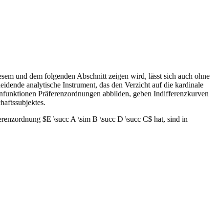
esem und dem folgenden Abschnitt zeigen wird, lässt sich auch ohne
idende analytische Instrument, das den Verzicht auf die kardinale
enfunktionen Präferenzordnungen abbilden, geben Indifferenzkurven
haftssubjektes.
ferenzordnung $E \succ A \sim B \succ D \succ C$ hat, sind in