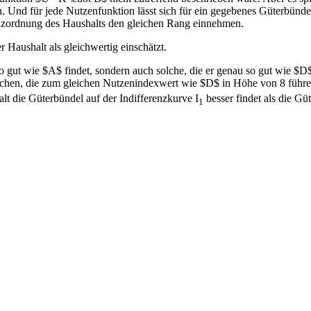
n. Und für jede Nutzenfunktion lässt sich für ein gegebenes Güterbünd
renzordnung des Haushalts den gleichen Rang einnehmen.
r Haushalt als gleichwertig einschätzt.
so gut wie $A$ findet, sondern auch solche, die er genau so gut wie $D
hen, die zum gleichen Nutzenindexwert wie $D$ in Höhe von 8 führen 
lt die Güterbündel auf der Indifferenzkurve I
besser findet als die Gü
1