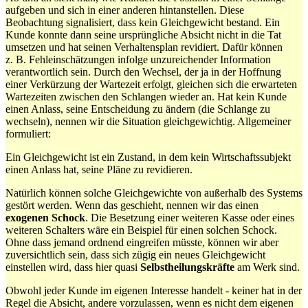
aufgeben und sich in einer anderen hintanstellen. Diese
Beobachtung signalisiert, dass kein Gleichgewicht bestand. Ein
Kunde konnte dann seine ursprüngliche Absicht nicht in die Tat
umsetzen und hat seinen Verhaltensplan revidiert. Dafür können
z. B. Fehleinschätzungen infolge unzureichender Information
verantwortlich sein. Durch den Wechsel, der ja in der Hoffnung
einer Verkürzung der Wartezeit erfolgt, gleichen sich die erwarteten
Wartezeiten zwischen den Schlangen wieder an. Hat kein Kunde
einen Anlass, seine Entscheidung zu ändern (die Schlange zu
wechseln), nennen wir die Situation gleichgewichtig. Allgemeiner
formuliert:
Ein Gleichgewicht ist ein Zustand, in dem kein Wirtschaftssubjekt
einen Anlass hat, seine Pläne zu revidieren.
Natürlich können solche Gleichgewichte von außerhalb des Systems
gestört werden. Wenn das geschieht, nennen wir das einen
exogenen Schock
. Die Besetzung einer weiteren Kasse oder eines
weiteren Schalters wäre ein Beispiel für einen solchen Schock.
Ohne dass jemand ordnend eingreifen müsste, können wir aber
zuversichtlich sein, dass sich zügig ein neues Gleichgewicht
einstellen wird, dass hier quasi
Selbstheilungskräfte
am Werk sind.
Obwohl jeder Kunde im eigenen Interesse handelt - keiner hat in der
Regel die Absicht, andere vorzulassen, wenn es nicht dem eigenen