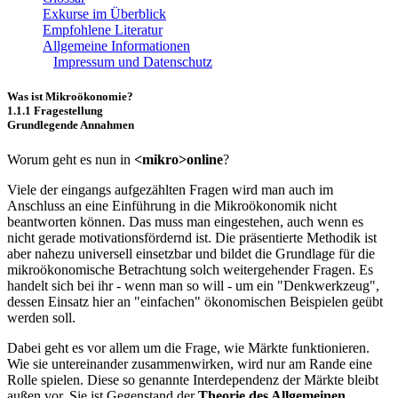
Exkurse im Überblick
Empfohlene Literatur
Allgemeine Informationen
Impressum und Datenschutz
Was ist Mikroökonomie?
1.1.1 Fragestellung
Grundlegende Annahmen
Worum geht es nun in
<mikro>online
?
Viele der eingangs aufgezählten Fragen wird man auch im
Anschluss an eine Einführung in die Mikroökonomik nicht
beantworten können. Das muss man eingestehen, auch wenn es
nicht gerade motivationsfördernd ist. Die präsentierte Methodik ist
aber nahezu universell einsetzbar und bildet die Grundlage für die
mikroökonomische Betrachtung solch weitergehender Fragen. Es
handelt sich bei ihr - wenn man so will - um ein "Denkwerkzeug",
dessen Einsatz hier an "einfachen" ökonomischen Beispielen geübt
werden soll.
Dabei geht es vor allem um die Frage, wie Märkte funktionieren.
Wie sie untereinander zusammenwirken, wird nur am Rande eine
Rolle spielen. Diese so genannte Interdependenz der Märkte bleibt
außen vor. Sie ist Gegenstand der
Theorie des Allgemeinen