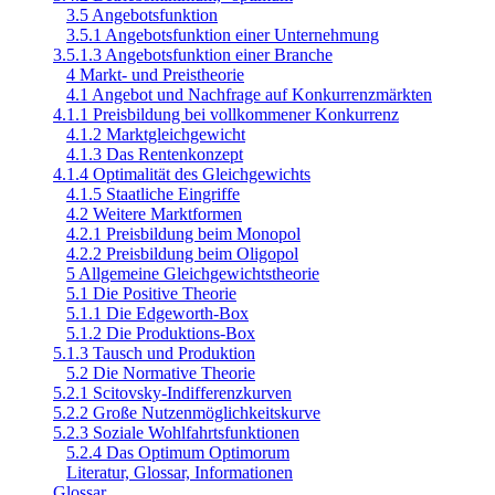
3.5 Angebotsfunktion
3.5.1 Angebotsfunktion einer Unternehmung
3.5.1.3 Angebotsfunktion einer Branche
4 Markt- und Preistheorie
4.1 Angebot und Nachfrage auf Konkurrenzmärkten
4.1.1 Preisbildung bei vollkommener Konkurrenz
4.1.2 Marktgleichgewicht
4.1.3 Das Rentenkonzept
4.1.4 Optimalität des Gleichgewichts
4.1.5 Staatliche Eingriffe
4.2 Weitere Marktformen
4.2.1 Preisbildung beim Monopol
4.2.2 Preisbildung beim Oligopol
5 Allgemeine Gleichgewichtstheorie
5.1 Die Positive Theorie
5.1.1 Die Edgeworth-Box
5.1.2 Die Produktions-Box
5.1.3 Tausch und Produktion
5.2 Die Normative Theorie
5.2.1 Scitovsky-Indifferenzkurven
5.2.2 Große Nutzenmöglichkeitskurve
5.2.3 Soziale Wohlfahrtsfunktionen
5.2.4 Das Optimum Optimorum
Literatur, Glossar, Informationen
Glossar