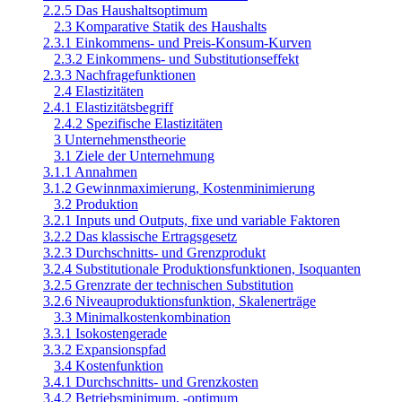
2.2.5 Das Haushaltsoptimum
2.3 Komparative Statik des Haushalts
2.3.1 Einkommens- und Preis-Konsum-Kurven
2.3.2 Einkommens- und Substitutionseffekt
2.3.3 Nachfragefunktionen
2.4 Elastizitäten
2.4.1 Elastizitätsbegriff
2.4.2 Spezifische Elastizitäten
3 Unternehmenstheorie
3.1 Ziele der Unternehmung
3.1.1 Annahmen
3.1.2 Gewinnmaximierung, Kostenminimierung
3.2 Produktion
3.2.1 Inputs und Outputs, fixe und variable Faktoren
3.2.2 Das klassische Ertragsgesetz
3.2.3 Durchschnitts- und Grenzprodukt
3.2.4 Substitutionale Produktionsfunktionen, Isoquanten
3.2.5 Grenzrate der technischen Substitution
3.2.6 Niveauproduktionsfunktion, Skalenerträge
3.3 Minimalkostenkombination
3.3.1 Isokostengerade
3.3.2 Expansionspfad
3.4 Kostenfunktion
3.4.1 Durchschnitts- und Grenzkosten
3.4.2 Betriebsminimum, -optimum