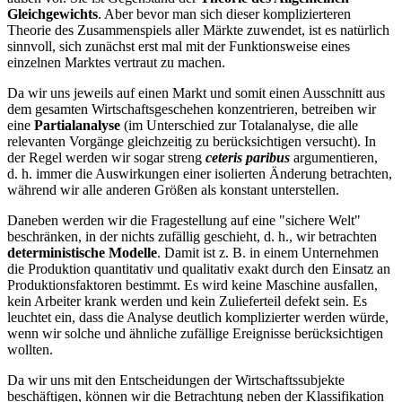
Gleichgewichts
. Aber bevor man sich dieser komplizierteren
Theorie des Zusammenspiels aller Märkte zuwendet, ist es natürlich
sinnvoll, sich zunächst erst mal mit der Funktionsweise eines
einzelnen Marktes vertraut zu machen.
Da wir uns jeweils auf einen Markt und somit einen Ausschnitt aus
dem gesamten Wirtschaftsgeschehen konzentrieren, betreiben wir
eine
Partialanalyse
(im Unterschied zur Totalanalyse, die alle
relevanten Vorgänge gleichzeitig zu berücksichtigen versucht). In
der Regel werden wir sogar streng
ceteris paribus
argumentieren,
d. h. immer die Auswirkungen einer isolierten Änderung betrachten,
während wir alle anderen Größen als konstant unterstellen.
Daneben werden wir die Fragestellung auf eine "sichere Welt"
beschränken, in der nichts zufällig geschieht, d. h., wir betrachten
deterministische Modelle
. Damit ist z. B. in einem Unternehmen
die Produktion quantitativ und qualitativ exakt durch den Einsatz an
Produktionsfaktoren bestimmt. Es wird keine Maschine ausfallen,
kein Arbeiter krank werden und kein Zulieferteil defekt sein. Es
leuchtet ein, dass die Analyse deutlich komplizierter werden würde,
wenn wir solche und ähnliche zufällige Ereignisse berücksichtigen
wollten.
Da wir uns mit den Entscheidungen der Wirtschaftssubjekte
beschäftigen, können wir die Betrachtung neben der Klassifikation