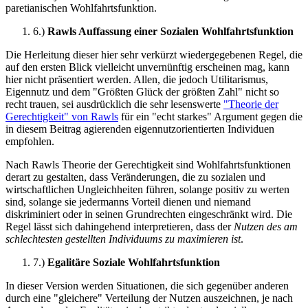
paretianischen Wohlfahrtsfunktion.
6.)
Rawls Auffassung einer Sozialen Wohlfahrtsfunktion
Die Herleitung dieser hier sehr verkürzt wiedergegebenen Regel, die
auf den ersten Blick vielleicht unvernünftig erscheinen mag, kann
hier nicht präsentiert werden. Allen, die jedoch Utilitarismus,
Eigennutz und dem "Größten Glück der größten Zahl" nicht so
recht trauen, sei ausdrücklich die sehr lesenswerte
"Theorie der
Gerechtigkeit" von Rawls
für ein "echt starkes" Argument gegen die
in diesem Beitrag agierenden eigennutzorientierten Individuen
empfohlen.
Nach Rawls Theorie der Gerechtigkeit sind Wohlfahrtsfunktionen
derart zu gestalten, dass Veränderungen, die zu sozialen und
wirtschaftlichen Ungleichheiten führen, solange positiv zu werten
sind, solange sie jedermanns Vorteil dienen und niemand
diskriminiert oder in seinen Grundrechten eingeschränkt wird. Die
Regel lässt sich dahingehend interpretieren, dass der
Nutzen des am
schlechtesten gestellten Individuums zu maximieren ist
.
7.)
Egalitäre Soziale Wohlfahrtsfunktion
In dieser Version werden Situationen, die sich gegenüber anderen
durch eine "gleichere" Verteilung der Nutzen auszeichnen, je nach