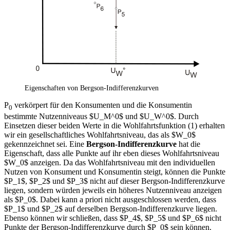
Eigenschaften von Bergson-Indifferenzkurven
P
verkörpert für den Konsumenten und die Konsumentin
0
bestimmte Nutzenniveaus $U_M^0$ und $U_W^0$. Durch
Einsetzen dieser beiden Werte in die Wohlfahrtsfunktion (1) erhalten
wir ein gesellschaftliches Wohlfahrtsniveau, das als $W_0$
gekennzeichnet sei. Eine
Bergson-Indifferenzkurve
hat die
Eigenschaft, dass alle Punkte auf ihr eben dieses Wohlfahrtsniveau
$W_0$ anzeigen. Da das Wohlfahrtsniveau mit den individuellen
Nutzen von Konsument und Konsumentin steigt, können die Punkte
$P_1$, $P_2$ und $P_3$ nicht auf dieser Bergson-Indifferenzkurve
liegen, sondern würden jeweils ein höheres Nutzenniveau anzeigen
als $P_0$. Dabei kann a priori nicht ausgeschlossen werden, dass
$P_1$ und $P_2$ auf derselben Bergson-Indifferenzkurve liegen.
Ebenso können wir schließen, dass $P_4$, $P_5$ und $P_6$ nicht
Punkte der Bergson-Indifferenzkurve durch $P_0$ sein können.