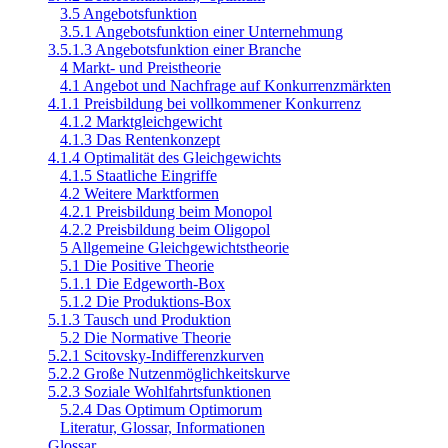
3.5 Angebotsfunktion
3.5.1 Angebotsfunktion einer Unternehmung
3.5.1.3 Angebotsfunktion einer Branche
4 Markt- und Preistheorie
4.1 Angebot und Nachfrage auf Konkurrenzmärkten
4.1.1 Preisbildung bei vollkommener Konkurrenz
4.1.2 Marktgleichgewicht
4.1.3 Das Rentenkonzept
4.1.4 Optimalität des Gleichgewichts
4.1.5 Staatliche Eingriffe
4.2 Weitere Marktformen
4.2.1 Preisbildung beim Monopol
4.2.2 Preisbildung beim Oligopol
5 Allgemeine Gleichgewichtstheorie
5.1 Die Positive Theorie
5.1.1 Die Edgeworth-Box
5.1.2 Die Produktions-Box
5.1.3 Tausch und Produktion
5.2 Die Normative Theorie
5.2.1 Scitovsky-Indifferenzkurven
5.2.2 Große Nutzenmöglichkeitskurve
5.2.3 Soziale Wohlfahrtsfunktionen
5.2.4 Das Optimum Optimorum
Literatur, Glossar, Informationen
Glossar