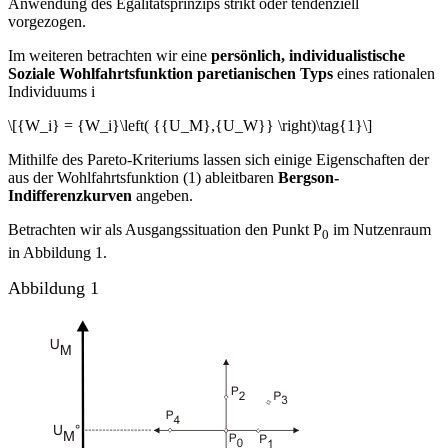
Anwendung des Egalitätsprinzips strikt oder tendenziell
vorgezogen.
Im weiteren betrachten wir eine
persönlich, individualistische
Soziale Wohlfahrtsfunktion paretianischen Typs
eines rationalen
Individuums i
\[{W_i} = {W_i}\left( {{U_M},{U_W}} \right)\tag{1}\]
Mithilfe des Pareto-Kriteriums lassen sich einige Eigenschaften der
aus der Wohlfahrtsfunktion (1) ableitbaren
Bergson-
Indifferenzkurven
angeben.
Betrachten wir als Ausgangssituation den Punkt P
im Nutzenraum
0
in Abbildung 1.
Abbildung 1