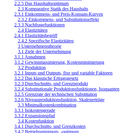
2.2.5 Das Haushaltsoptimum
2.3 Komparative Statik des Haushalts
2.3.1 Einkommens- und Preis-Konsum-Kurven
2.3.2 Einkommens- und Substitutionseffekt
2.3.3 Nachfragefunktionen
2.4 Elastizitäten
2.4.1 Elastizitätsbegriff
2.4.2 Spezifische Elastizitäten
3 Unternehmenstheorie
3.1 Ziele der Unternehmung
3.1.1 Annahmen
3.1.2 Gewinnmaximierung, Kostenminimierung
3.2 Produktion
3.2.1 Inputs und Outputs, fixe und variable Faktoren
3.2.2 Das klassische Ertragsgesetz
3.2.3 Durchschnitts- und Grenzprodukt
3.2.4 Substitutionale Produktionsfunktionen, Isoquanten
3.2.5 Grenzrate der technischen Substitution
3.2.6 Niveauproduktionsfunktion, Skalenerträge
3.3 Minimalkostenkombination
3.3.1 Isokostengerade
3.3.2 Expansionspfad
3.4 Kostenfunktion
3.4.1 Durchschnitts- und Grenzkosten
3.4.2 Betriebsminimum, -optimum