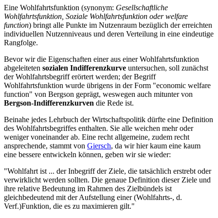
Eine Wohlfahrtsfunktion (synonym:
Gesellschaftliche
Wohlfahrtsfunktion, Soziale Wohlfahrtsfunktion oder welfare
function
) bringt alle Punkte im Nutzenraum bezüglich der erreichten
individuellen Nutzenniveaus und deren Verteilung in eine eindeutige
Rangfolge.
Bevor wir die Eigenschaften einer aus einer Wohlfahrtsfunktion
abgeleiteten
sozialen Indifferenzkurve
untersuchen, soll zunächst
der Wohlfahrtsbegriff erörtert werden; der Begriff
Wohlfahrtsfunktion wurde übrigens in der Form "economic welfare
function" von Bergson geprägt, weswegen auch mitunter von
Bergson-Indifferenzkurven
die Rede ist.
Beinahe jedes Lehrbuch der Wirtschaftspolitik dürfte eine Definition
des Wohlfahrtsbegriffes enthalten. Sie alle weichen mehr oder
weniger voneinander ab. Eine recht allgemeine, zudem recht
ansprechende, stammt von
Giersch
, da wir hier kaum eine kaum
eine bessere entwickeln können, geben wir sie wieder:
"Wohlfahrt ist ... der Inbegriff der Ziele, die tatsächlich erstrebt oder
verwirklicht werden sollten. Die genaue Definition dieser Ziele und
ihre relative Bedeutung im Rahmen des Zielbündels ist
gleichbedeutend mit der Aufstellung einer (Wohlfahrts-, d.
Verf.)Funktion, die es zu maximieren gilt."