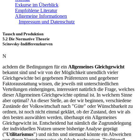
Exkurse im Überblick
Empfohlene Literatur
Allgemeine Informationen
Impressum und Datenschutz
Tausch und Produktion
5.2 Die Normative Theorie
Scitovsky-Indifferenzkurven
N
achdem die Bedingungen für ein
Allgemeines Gleichgewicht
bekannt sind und wir von der Möglichkeit unendlich vieler
Gleichgewichte bei gegebenen Präferenzen und gegebener
Faktorausstattung wissen, die jeweils mit unterschiedlichen
Verteilungen einhergingen, interessiert natürlich die Frage, welches
dieser Allgemeinen Gleichgewichte optimal ist. In welchem Sinne
aber optimal? An dieser Stelle, an der wir beginnen, verschiedene
Zustände der Volkswirtschaft nach "Güte" oder Wünschbarkeit zu
ordnen, ist noch nicht einmal geklärt, ob der Zustand, den wir als
den besten auswählen werden, überhaupt ein Allgemeines
Gleichgewicht ist. Entscheidend hat nämlich die Zugrundelegung
der individuellen Nutzen unsere bisherige Analyse geprägt
("
Utilitarismus
") und nichts und niemand könnte ein Abweichen
von dieser Vorgehensweise als falsch nachweisen. Traditionell