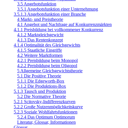
3.5 Angebotsfunktion
3.5.1 Angebotsfunktion einer Unternehmung
3.5.1.3 Angebotsfunktion einer Branche
4 Markt- und Preistheorie
4.1 Angebot und Nachfrage auf Konkurrenzmärkten
4.1.1 Preisbildung bei vollkommener Konkurrenz
4.1.2 Marktgleichgewicht
4.1.3 Das Rentenkonzept
4.1.4 Optimalität des Gleichgewichts
4.1.5 Staatliche Eingriffe
4.2 Weitere Marktformen
4.2.1 Preisbildung beim Monopol
4.2.2 Preisbildung beim Oligopol
5 Allgemeine Gleichgewichtstheorie
5.1 Die Positive Theorie
5.1.1 Die Edgeworth-Box
5.1.2 Die Produktions-Box
5.1.3 Tausch und Produktion
5.2 Die Normative Theorie
5.2.1 Scitovsky-Indifferenzkurven
5.2.2 Große Nutzenmöglichkeitskurve
5.2.3 Soziale Wohlfahrtsfunktionen
5.2.4 Das Optimum Optimorum
Literatur, Glossar, Informationen
Glossar