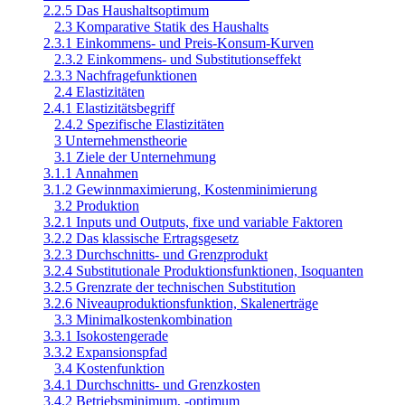
2.2.5 Das Haushaltsoptimum
2.3 Komparative Statik des Haushalts
2.3.1 Einkommens- und Preis-Konsum-Kurven
2.3.2 Einkommens- und Substitutionseffekt
2.3.3 Nachfragefunktionen
2.4 Elastizitäten
2.4.1 Elastizitätsbegriff
2.4.2 Spezifische Elastizitäten
3 Unternehmenstheorie
3.1 Ziele der Unternehmung
3.1.1 Annahmen
3.1.2 Gewinnmaximierung, Kostenminimierung
3.2 Produktion
3.2.1 Inputs und Outputs, fixe und variable Faktoren
3.2.2 Das klassische Ertragsgesetz
3.2.3 Durchschnitts- und Grenzprodukt
3.2.4 Substitutionale Produktionsfunktionen, Isoquanten
3.2.5 Grenzrate der technischen Substitution
3.2.6 Niveauproduktionsfunktion, Skalenerträge
3.3 Minimalkostenkombination
3.3.1 Isokostengerade
3.3.2 Expansionspfad
3.4 Kostenfunktion
3.4.1 Durchschnitts- und Grenzkosten
3.4.2 Betriebsminimum, -optimum