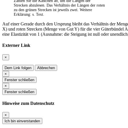
Zählen Sie die Kästchen ab, um die Längen der
Strecken abzulesen. Das Verhältnis der Längen der roten
zu den grünen Strecken ist jeweils zwei. Weitere
Erklärung: s. Text.
Auf einer Gerade durch den Ursprung bleibt das Verhältnis der Meng
X) und roten Strecken (Menge von Gut Y) für die vier Güterbündel A,
eine Elastizität von 1 (Ausnahme: die Steigung ist null oder unendlich)
Externer Link
×
Dem Link folgen
Abbrechen
×
Fenster schließen
×
Fenster schließen
Hinweise zum Datenschutz
×
Ich bin einverstanden