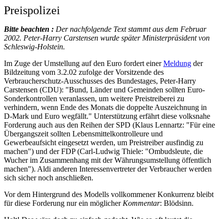
Preispolizei
Bitte beachten :
Der nachfolgende Text stammt aus dem Februar
2002. Peter-Harry Carstensen wurde später Ministerpräsident von
Schleswig-Holstein.
Im Zuge der Umstellung auf den Euro fordert einer
Meldung
der
Bildzeitung vom 3.2.02 zufolge der Vorsitzende des
Verbraucherschutz-Ausschusses des Bundestages, Peter-Harry
Carstensen (CDU): "Bund, Länder und Gemeinden sollten Euro-
Sonderkontrollen veranlassen, um weitere Preistreiberei zu
verhindern, wenn Ende des Monats die doppelte Auszeichnung in
D-Mark und Euro wegfällt." Unterstützung erfährt diese volksnahe
Forderung auch aus den Reihen der SPD (Klaus Lennartz: "Für eine
Übergangszeit sollten Lebensmittelkontrolleure und
Gewerbeaufsicht eingesetzt werden, um Preistreiber ausfindig zu
machen") und der FDP (Carl-Ludwig Thiele: "Ombudsleute, die
Wucher im Zusammenhang mit der Währungsumstellung öffentlich
machen"). Aldi anderen Interessenvertreter der Verbraucher werden
sich sicher noch anschließen.
Vor dem Hintergrund des Modells vollkommener Konkurrenz bleibt
für diese Forderung nur ein möglicher
Kommentar
: Blödsinn.