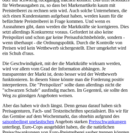
für Werbeausgaben zu, so dass bei Markenartikeln kaum mit
Preistreiberei zu rechnen sein wird. Auch solche Unternehmen, die
sich einen Kundenstamm aufgebaut haben, werden kaum für die
befürchtete Preistreiberei in Frage kommen. Und wenn es
Ausnahmen gibt, dann werden die Marktkräfte sie korrigieren. Dies
setzt allerdings Konkurrenz voraus. Gefordert ist also keine
Preispolizei und schon gar keine Preisaufsichtsbehörde, sondern -
wenn überhaupt - die Ordnungspolitik. Durch die Kontrolle von
Preisen wird kein Wettbewerb sichergestellt. Eher umgekehrt wird
ein Schuh d'raus.
Die Geschwindigkeit, mit der die Marktkräfte wirksam werden,
wird vor allem vom Grad der Information abhängen. Je
transparenter der Markt ist, desto besser wird der Wettbewerb
funktionieren. In diesem Sinne könnte man die Forderung positiv
interpretieren. Die "Preispolizei" sollte dann allerdings nicht die
"schwarzen Schafe" ausfindig machen. Im Gegenteil, sie sollte den
Weg zu günstigen Angeboten weisen.
Aber das haben wir doch längst. Denn genau darauf haben sich
Preisagenturen, Fach- und Testzeitschriften spezialisiert. Bis wir für
das Gemüse auf dem Wochenmarkt, das ohnehin aufgrund des
saisonbedingt unelastischen
Angebots starken
Preisschwankungen
unterliegt, Euro-Cops ausgebildet haben, die die natürlichen
Preisschwankungen von Euro-Preistreiberei sauber trennen könnten,