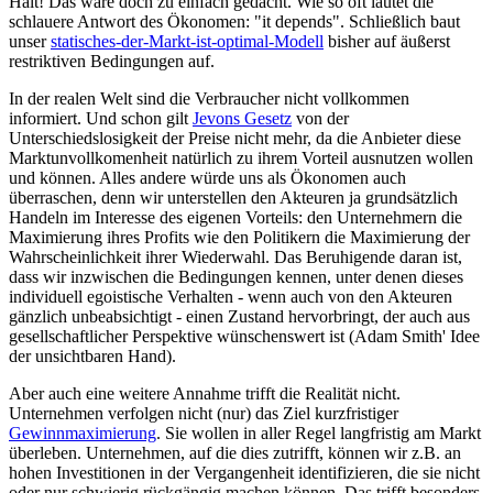
Halt! Das wäre doch zu einfach gedacht. Wie so oft lautet die
schlauere Antwort des Ökonomen: "it depends". Schließlich baut
unser
statisches-der-Markt-ist-optimal-Modell
bisher auf äußerst
restriktiven Bedingungen auf.
In der realen Welt sind die Verbraucher nicht vollkommen
informiert. Und schon gilt
Jevons Gesetz
von der
Unterschiedslosigkeit der Preise nicht mehr, da die Anbieter diese
Marktunvollkomenheit natürlich zu ihrem Vorteil ausnutzen wollen
und können. Alles andere würde uns als Ökonomen auch
überraschen, denn wir unterstellen den Akteuren ja grundsätzlich
Handeln im Interesse des eigenen Vorteils: den Unternehmern die
Maximierung ihres Profits wie den Politikern die Maximierung der
Wahrscheinlichkeit ihrer Wiederwahl. Das Beruhigende daran ist,
dass wir inzwischen die Bedingungen kennen, unter denen dieses
individuell egoistische Verhalten - wenn auch von den Akteuren
gänzlich unbeabsichtigt - einen Zustand hervorbringt, der auch aus
gesellschaftlicher Perspektive wünschenswert ist (Adam Smith' Idee
der unsichtbaren Hand).
Aber auch eine weitere Annahme trifft die Realität nicht.
Unternehmen verfolgen nicht (nur) das Ziel kurzfristiger
Gewinnmaximierung
. Sie wollen in aller Regel langfristig am Markt
überleben. Unternehmen, auf die dies zutrifft, können wir z.B. an
hohen Investitionen in der Vergangenheit identifizieren, die sie nicht
oder nur schwierig rückgängig machen können. Das trifft besonders